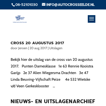
06-52101030
INFO@AUTOCROSSEELDE.NL
CROSS 20 AUGUSTUS 2017
door
Jeroen
|
20 aug 2017
|
Uitslagen
Bekijk hier de uitslag van de cross van 20 augustus
2017. Punten Damesklasse 1e 63 Rennie Kooistra
Garijp 2e 37 Alien Wiegersma Drachten 3e 47
Linda Beuving-Vijfschaft Peize 4e 532 Wietske
v/d Veen Gerkesklooster ...
NIEUWS- EN UITSLAGENARCHIEF