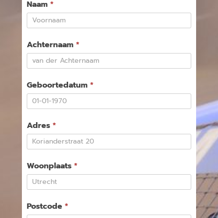
Inschrijfformulier
Naam
*
(Pronamic
Pay)
Achternaam
*
Geboortedatum
*
Adres
*
Woonplaats
*
Postcode
*