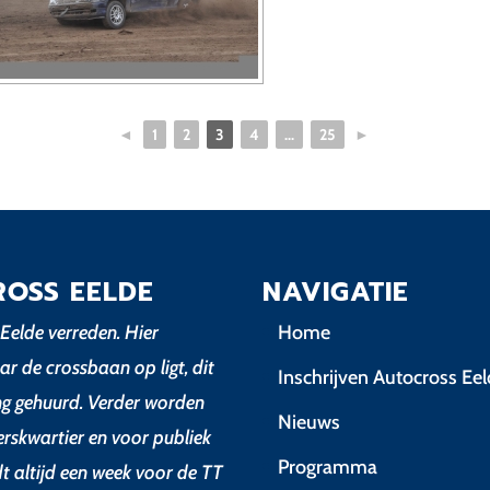
◄
1
2
3
4
...
25
►
ROSS EELDE
NAVIGATIE
Eelde verreden. Hier
Home
ar de crossbaan op ligt, dit
Inschrijven Autocross Ee
ing gehuurd. Verder worden
Nieuws
erskwartier en voor publiek
Programma
dt altijd een week voor de TT