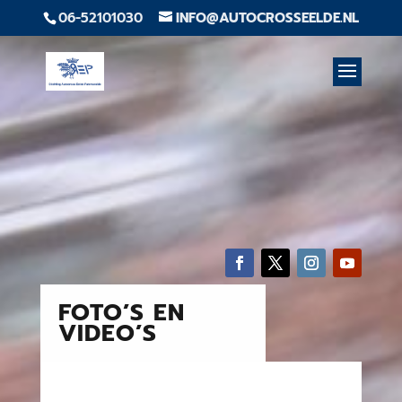
06-52101030
INFO@AUTOCROSSEELDE.NL
FOTO’S EN
VIDEO’S