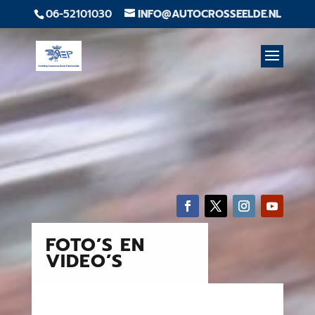
06-52101030
INFO@AUTOCROSSEELDE.NL
FOTO’S EN
VIDEO’S