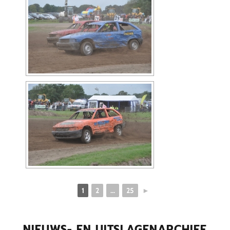
1
2
...
25
►
NIEUWS- EN UITSLAGENARCHIEF