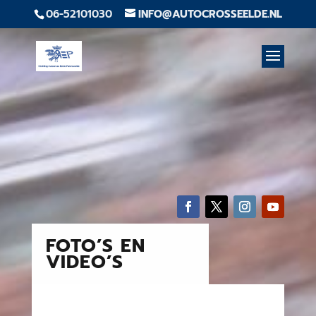
06-52101030
INFO@AUTOCROSSEELDE.NL
FOTO’S EN
VIDEO’S