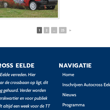
1
2
...
25
►
ROSS EELDE
NAVIGATIE
Eelde verreden. Hier
Home
ar de crossbaan op ligt, dit
Inschrijven Autocross Ee
ing gehuurd. Verder worden
Nieuws
erskwartier en voor publiek
Programma
dt altijd een week voor de TT