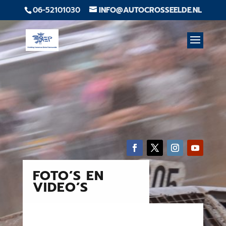
06-52101030
INFO@AUTOCROSSEELDE.NL
FOTO’S EN
VIDEO’S