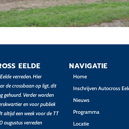
ROSS EELDE
NAVIGATIE
Eelde verreden. Hier
Home
ar de crossbaan op ligt, dit
Inschrijven Autocross Ee
ing gehuurd. Verder worden
Nieuws
erskwartier en voor publiek
Programma
dt altijd een week voor de TT
0 augustus verreden
Locatie