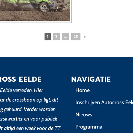
1
2
...
25
►
ROSS EELDE
NAVIGATIE
Eelde verreden. Hier
Home
ar de crossbaan op ligt, dit
Inschrijven Autocross Ee
ing gehuurd. Verder worden
Nieuws
erskwartier en voor publiek
Programma
dt altijd een week voor de TT