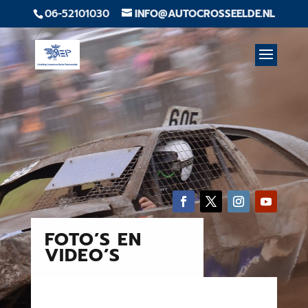
06-52101030
INFO@AUTOCROSSEELDE.NL
FOTO’S EN
VIDEO’S