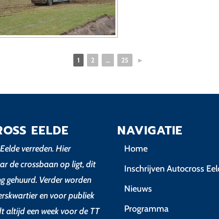
1
2
...
25
►
ROSS EELDE
NAVIGATIE
Eelde verreden. Hier
Home
ar de crossbaan op ligt, dit
Inschrijven Autocross Ee
ing gehuurd. Verder worden
Nieuws
erskwartier en voor publiek
Programma
dt altijd een week voor de TT