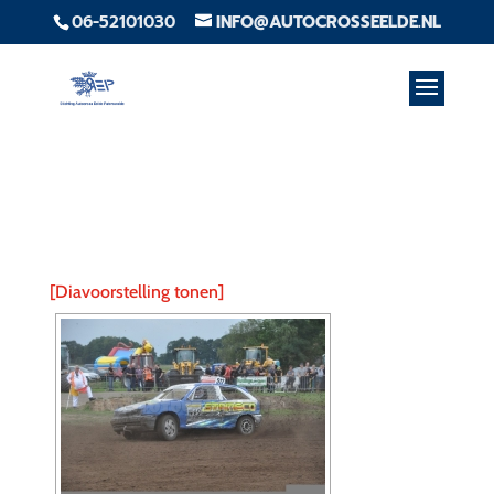
06-52101030
INFO@AUTOCROSSEELDE.NL
[Diavoorstelling tonen]