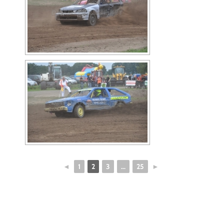
◄
1
2
3
...
25
►