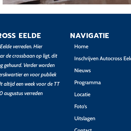
ROSS EELDE
NAVIGATIE
Eelde verreden. Hier
Home
ar de crossbaan op ligt, dit
Inschrijven Autocross Ee
ing gehuurd. Verder worden
Nieuws
erskwartier en voor publiek
Programma
dt altijd een week voor de TT
0 augustus verreden
Locatie
Foto’s
Uitslagen
Contact